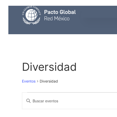
Diversidad
Eventos
Diversidad
Búsqueda
Introduce
la
palabra
Y
clave.
Busca