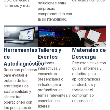
ODS, derechos
derechos humanos.
soluciones entre
humanos y más.
empresas
comprometidas con
la sostenibilidad.
Herramientas
Talleres y
Materiales de
de
Eventos
Descarga
Autodiagnóstico
Sesiones
Recursos clave con
interactivas y
guías, informes y
Recursos prácticos
encuentros
estudios para
para evaluar el
presenciales o
aplicar prácticas
estado de tus
virtuales para
sostenibles y
estrategias de
profundizar en
fortalecer el
sostenibilidad y
temas relevantes y
compromiso
alinear tus
conectar con
empresarial.
operaciones con
líderes
los principios de