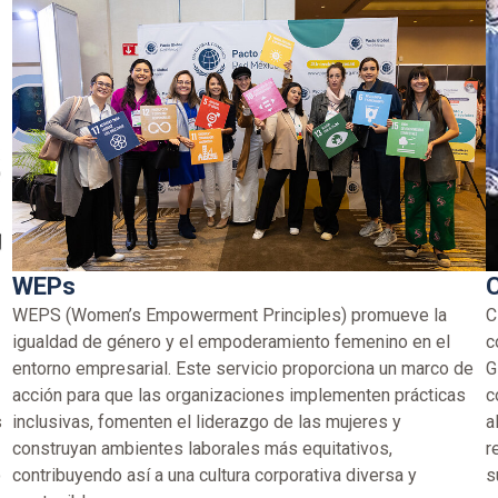
WEPs
WEPS (Women’s Empowerment Principles) promueve la
C
igualdad de género y el empoderamiento femenino en el
c
entorno empresarial. Este servicio proporciona un marco de
G
acción para que las organizaciones implementen prácticas
c
s
inclusivas, fomenten el liderazgo de las mujeres y
a
construyan ambientes laborales más equitativos,
r
o
contribuyendo así a una cultura corporativa diversa y
s