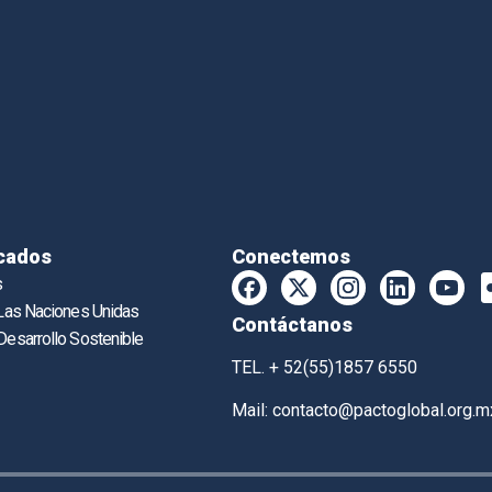
cados
Conectemos
s
 Las Naciones Unidas
Contáctanos
Desarrollo Sostenible
TEL. + 52(55)1857 6550
Mail:
contacto@pactoglobal.org.m