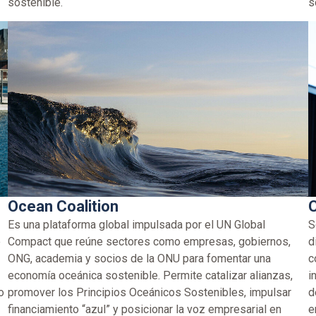
sostenible.
s
Ocean Coalition
C
Es una plataforma global impulsada por el UN Global
S
e
Compact que reúne sectores como empresas, gobiernos,
d
ONG, academia y socios de la ONU para fomentar una
c
economía oceánica sostenible. Permite catalizar alianzas,
i
o
promover los Principios Oceánicos Sostenibles, impulsar
d
financiamiento “azul” y posicionar la voz empresarial en
e