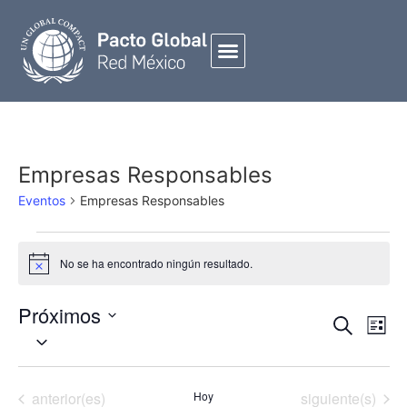
Empresas Responsables
Eventos
Empresas Responsables
No se ha encontrado ningún resultado.
Notice
Próximos
Búsqued
NAVE
Buscar
Lista
Seleccionar
Y
DE
fecha.
Navegac
VIST
De
DE
Eventos
Eventos
anterior(es)
Hoy
siguiente(s)
EVEN
Vistas