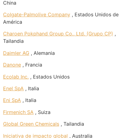
China
Colgate-Palmolive Company
, Estados Unidos de
América
Charoen Pokphand Group Co., Ltd. (Grupo CP)
,
Tailandia
Daimler AG
, Alemania
Danone
, Francia
Ecolab Inc.
, Estados Unidos
Enel SpA
, Italia
Eni SpA
, Italia
Firmenich SA
, Suiza
Global Green Chemicals
, Tailandia
Iniciativa de impacto global
, Australia