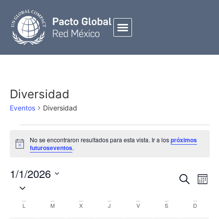
Diversidad
Eventos
Diversidad
No se encontraron resultados para esta vista. Ir a los
próximos
Notice
futuroseventos
.
1/1/2026
Búsqued
NAVE
Buscar
Mes
Seleccionar
Y
DE
fecha.
Navegac
VIST
Calendario
L
M
X
J
V
S
D
De
DE
De
EVEN