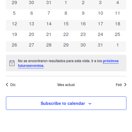
Vistas
0 eventos
0 eventos
0 eventos
0 eventos
0 eventos
0 eventos
0 event
29
30
31
1
2
3
4
Eventos
De
0 eventos
0 eventos
0 eventos
0 eventos
0 eventos
0 eventos
0 event
5
6
7
8
9
10
11
Eventos
0 eventos
0 eventos
0 eventos
0 eventos
0 eventos
0 eventos
0 event
12
13
14
15
16
17
18
0 eventos
0 eventos
0 eventos
0 eventos
0 eventos
0 eventos
0 event
19
20
21
22
23
24
25
0 eventos
0 eventos
0 eventos
0 eventos
0 eventos
0 eventos
0 event
26
27
28
29
30
31
1
No se encontraron resultados para esta vista. Ir a los
próximos
Notice
futuroseventos
.
Dic
Mes actual
Feb
Subscribe to calendar