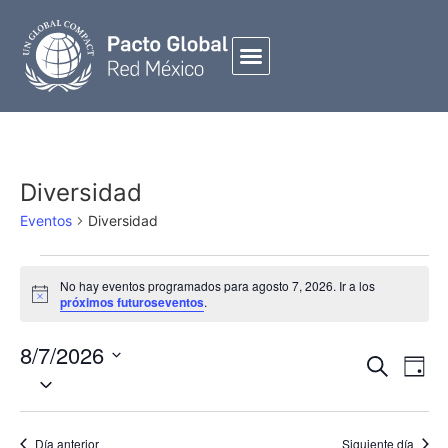
Diversidad
Eventos
Diversidad
No hay eventos programados para agosto 7, 2026. Ir a los
Notice
próximos futuroseventos
.
8/7/2026
Búsqued
NAVE
Buscar
Día
Seleccionar
Y
DE
fecha.
Navegac
VIST
De
DE
Día anterior
Siguiente día
EVEN