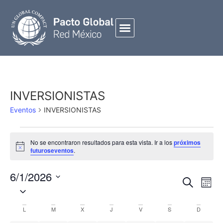
INVERSIONISTAS
Eventos
INVERSIONISTAS
No se encontraron resultados para esta vista. Ir a los
próximos
Notice
futuroseventos
.
6/1/2026
Búsqued
NAVE
Buscar
Mes
Seleccionar
Y
DE
fecha.
Navegac
VIST
Calendario
L
M
X
J
V
S
D
De
DE
De
EVEN