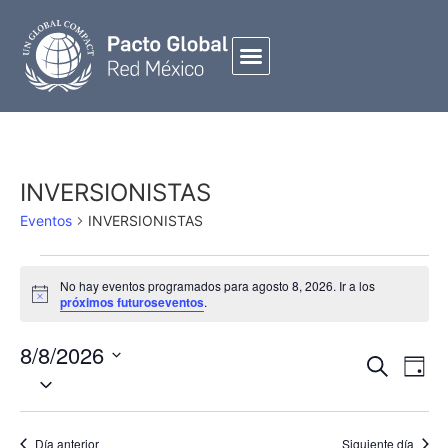
INVERSIONISTAS
Eventos
INVERSIONISTAS
No hay eventos programados para agosto 8, 2026. Ir a los
Notice
próximos futuroseventos
.
8/8/2026
Búsqued
NAVE
Buscar
Día
Seleccionar
Y
DE
fecha.
Navegac
VIST
De
DE
Día anterior
Siguiente día
EVEN