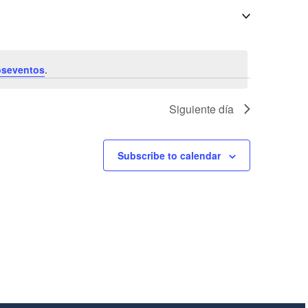
DE
EVENTO
oseventos
.
Siguiente día
Subscribe to calendar