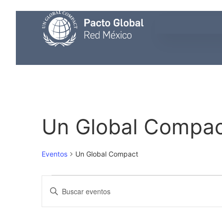
Un Global Compa
Eventos
Un Global Compact
Búsqueda
Introduce
la
palabra
Y
clave.
Busca