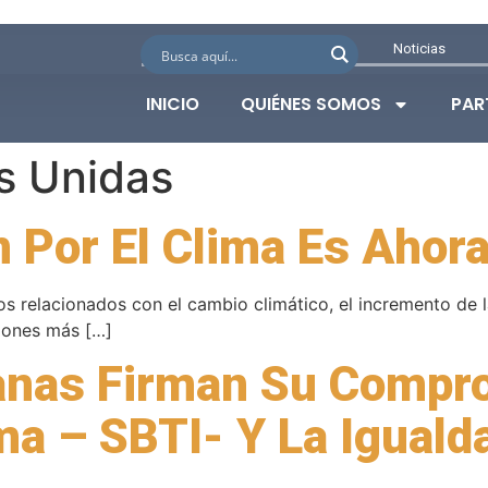
Noticias
INICIO
QUIÉNES SOMOS
PAR
s Unidas
 Por El Clima Es Ahor
os relacionados con el cambio climático, el incremento de
ciones más […]
nas Firman Su Compr
ima – SBTI- Y La Igual