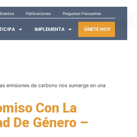
Eventos
Publicaciones
Preguntas Frecuentes
TICIPA
IMPLEMENTA
ÚNETE HOY
a
 las emisiones de carbono nos sumerge en una
omiso Con La
dad De Género –