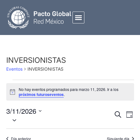
INVERSIONISTAS
Eventos
INVERSIONISTAS
No hay eventos programados para marzo 11, 2026. Ir a los
Notice
próximos futuroseventos
.
3/11/2026
Búsqued
NAVE
Buscar
Día
Seleccionar
Y
DE
fecha.
Navegac
VIST
De
DE
Día anterior
Siguiente día
EVEN