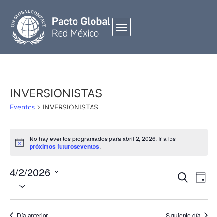
INVERSIONISTAS
Eventos
INVERSIONISTAS
No hay eventos programados para abril 2, 2026. Ir a los
Notice
próximos futuroseventos
.
4/2/2026
Búsqued
NAVE
Buscar
Día
Seleccionar
Y
DE
fecha.
Navegac
VIST
De
DE
Día anterior
Siguiente día
EVEN