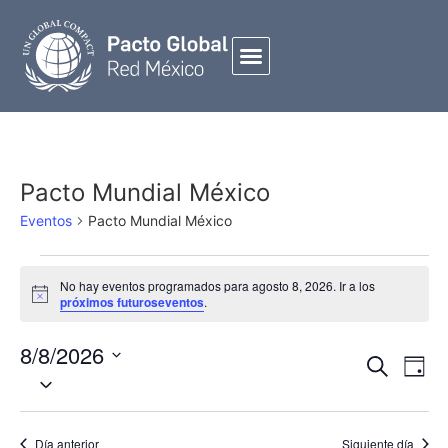
Pacto Mundial México
Eventos
Pacto Mundial México
No hay eventos programados para agosto 8, 2026. Ir a los
Notice
próximos futuroseventos
.
8/8/2026
Búsqued
NAVE
Buscar
Día
Seleccionar
Y
DE
fecha.
Navegac
VIST
De
DE
Día anterior
Siguiente día
EVEN