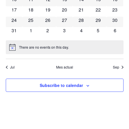
0 eventos
0 eventos
0 eventos
0 eventos
0 eventos
0 eventos
0 event
17
18
19
20
21
22
23
0 eventos
0 eventos
0 eventos
0 eventos
0 eventos
0 eventos
0 event
24
25
26
27
28
29
30
0 eventos
0 eventos
0 eventos
0 eventos
0 eventos
0 eventos
0 event
31
1
2
3
4
5
6
There are no events on this day.
Notice
Jul
Mes actual
Sep
Subscribe to calendar