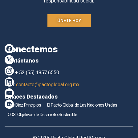
responsabilidad social.
ÚNETE HOY
Conectemos
Contáctanos
TEL. + 52 (55) 1857 6550
Mail:
contacto@pactoglobal.org.mx
Enlaces Destacados
Los Diez Principios
El Pacto Global de Las Naciones Unidas
ODS: Objetivos de Desarrollo Sostenible
© 2025 Pacto Global Red México